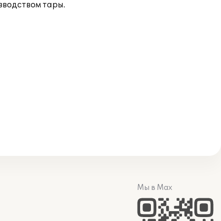
зводством тары.
Мы в Max