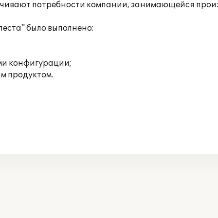
печивают потребности компании, занимающейся прои
еста" было выполнено:
ми конфигурации;
м продуктом.