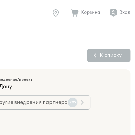
Корзина
Вход
К списку
недрение/проект
-Дону
ругие внедрения партнера
995