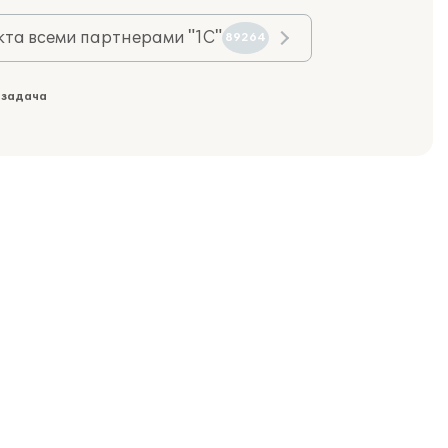
та всеми партнерами "1С"
89264
 задача