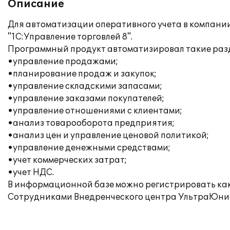
Описание
Для автоматизации оперативного учета в компани
"1С:Управление торговлей 8".
Программный продукт автоматизировал такие разде
•управление продажами;
•планирование продаж и закупок;
•управление складскими запасами;
•управление заказами покупателей;
•управление отношениями с клиентами;
•анализ товарооборота предприятия;
•анализ цен и управление ценовой политикой;
•управление денежными средствами;
•учет коммерческих затрат;
•учет НДС.
В информационной базе можно регистрировать как
Сотрудниками Внедренческого центра УльтраЮнио