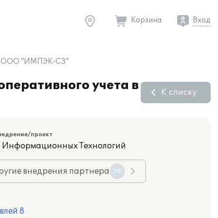
Корзина
Вход
нии ООО "ИМПЭК-СЗ"
оперативного учета в
К списку
недрение/проект
 Информационных Технологий
ругие внедрения партнера
72
влей 8