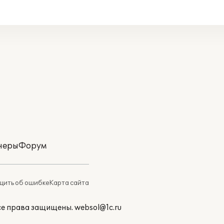
неры
Форум
ить об ошибке
Карта сайта
Все права защищены.
websol@1c.ru