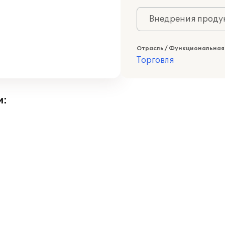
Внедрения продук
Отрасль / Функциональная
Торговля
и: