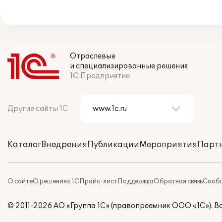
Отраслевые
и специализированные решения
1С:Предприятие
Другие сайты 1С
Каталог
Внедрения
Публикации
Мероприятия
Парт
О сайте
О решениях 1С
Прайс-лист
Поддержка
Обратная связь
Сообщ
© 2011-2026 АО «Группа 1С» (правопреемник ООО «1С»). 