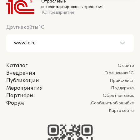
Отраслевые
и специализированные решения
1С:Предприятие
Другие сайты 1С
Каталог
О сайте
Внедрения
О решениях 1С
Публикации
Прайс-лист
Мероприятия
Поддержка
Партнеры
Обратная связь
Форум
Сообщить об ошибке
Карта сайта