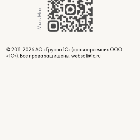
Мы в Max
© 2011-2026 АО «Группа 1С» (правопреемник ООО
«1С»). Все права защищены.
websol@1c.ru