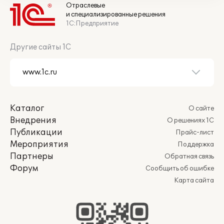
Отраслевые
и специализированные решения
1С:Предприятие
Другие сайты 1С
Каталог
О сайте
Внедрения
О решениях 1С
Публикации
Прайс-лист
Мероприятия
Поддержка
Партнеры
Обратная связь
Форум
Сообщить об ошибке
Карта сайта