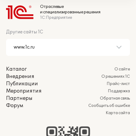
Отраслевые
и специализированные решения
1С:Предприятие
Другие сайты 1С
Каталог
О сайте
Внедрения
О решениях 1С
Публикации
Прайс-лист
Мероприятия
Поддержка
Партнеры
Обратная связь
Форум
Сообщить об ошибке
Карта сайта