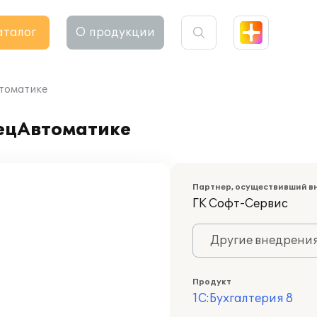
аталог
О продукции
втоматике
пецАвтоматике
Партнер, осуществивший в
ГK Софт-Сервис
Другие внедрени
Продукт
1С:Бухгалтерия 8