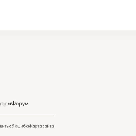
неры
Форум
ить об ошибке
Карта сайта