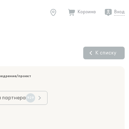
Корзина
Вход
К списку
недрение/проект
я партнера
929