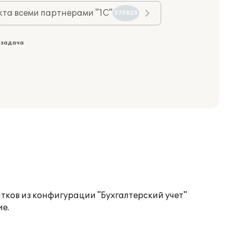
та всеми партнерами "1С"
575825
 задача
тков из конфигурации "Бухгалтерский учет"
е.