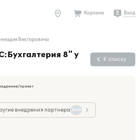
Корзина
Вход
Геннадия Викторовича
С:Бухгалтерия 8" у
К списку
недрение/проект
ругие внедрения партнера
4693