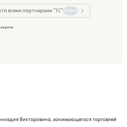
та всеми партнерами "1С"
575825
 задача
 Геннадия Викторовича, занимающегося торговлей