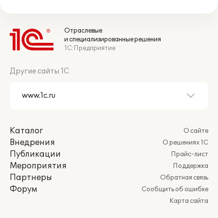
Отраслевые
и специализированные решения
1С:Предприятие
Другие сайты 1С
Каталог
О сайте
Внедрения
О решениях 1С
Публикации
Прайс-лист
Мероприятия
Поддержка
Партнеры
Обратная связь
Форум
Сообщить об ошибке
Карта сайта