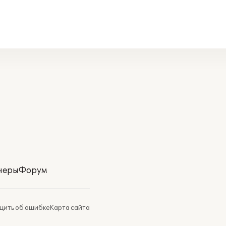
неры
Форум
ить об ошибке
Карта сайта