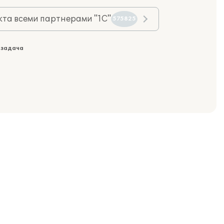
та всеми партнерами "1С"
575825
 задача