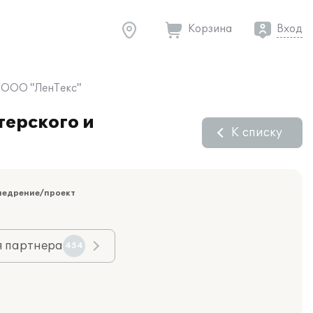
Корзина
Вход
я ООО "ЛенТекс"
терского и
К списку
недрение/проект
я партнера
454