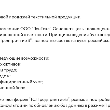
овой продажей текстильной продукции.
компании ООО "ЛенТекс". Основная цель - полноценн
тированной отчетности. Принципы ведения бухгалтер
Предприятие 8", полностью соответствуют российском
следующие возможности:
х активов;
ты труда;
родаж;
ифицированный учет;
ионной базе.
платформы "1С:Предприятие 8", релизов; настройки
онсультации по обновлению баз данных в режиме Пр