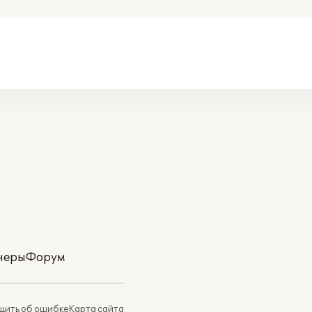
неры
Форум
ить об ошибке
Карта сайта