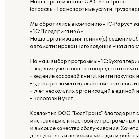
Наша организация ООО "БестТранс"
(отрасль - Транспортные услуги, грузопере
Мы обратились в компанию «1С-Рарус» з
«1С:Предприятие 8».
Наша организация принял(а) решение об 
автоматизированного ведения учета по 
На наш выбор программы «1С:Бухгалтери
- ведение учета основных средств и нема
- ведение кассовой книги, книги покупок 
- сдача регламентированной отчетности
- учет нескольких организаций в единой
- налоговый учет.
Коллектив ООО "БестТранс" благодарит 
инсталляцию и настройку программных п
и высокое качество обслуживания. Хочет
доступность изложения методики работы