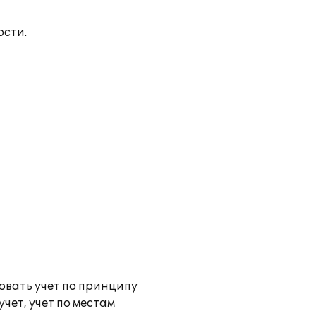
ости.
овать учет по принципу
чет, учет по местам