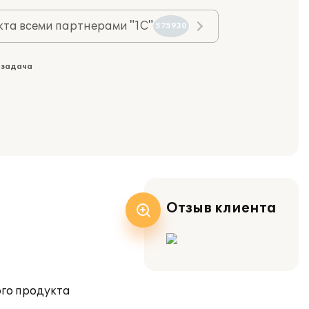
та всеми партнерами "1С"
575930
 задача
Отзыв клиента
ого продукта