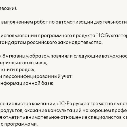
возки).
а выполнением работ по автоматизации деятельност
использовании программного продукта "1С:Бухгалтер
стандартам российского законодательства.
я 8» главным образом повлияли следующие возможнос
териальных активов;
и книги продаж;
 и персонифицированный учет;
 информационной базе;
специалистов компании «1С-Рарус» за грамотно вып
родуктов, оказание консультаций на хорошем проф
ся отметить внимательное отношение специалистов к 
 с программами.