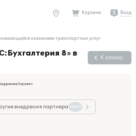
Корзина
Вход
 занимающейся оказанием транспортных услуг
С:Бухгалтерия 8» в
К списку
недрение/проект
ругие внедрения партнера
28457