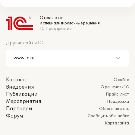
Отраслевые
и специализированные решения
1С:Предприятие
Другие сайты 1С
Каталог
О сайте
Внедрения
О решениях 1С
Публикации
Прайс-лист
Мероприятия
Поддержка
Партнеры
Обратная связь
Форум
Сообщить об ошибке
Карта сайта