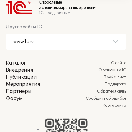
Отраслевые
и специализированные решения
1С:Предприятие
Другие сайты 1С
Каталог
О сайте
Внедрения
О решениях 1С
Публикации
Прайс-лист
Мероприятия
Поддержка
Партнеры
Обратная связь
Форум
Сообщить об ошибке
Карта сайта