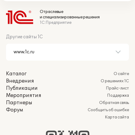
Отраслевые
и специализированные решения
1С:Предприятие
Другие сайты 1С
Каталог
О сайте
Внедрения
О решениях 1С
Публикации
Прайс-лист
Мероприятия
Поддержка
Партнеры
Обратная связь
Форум
Сообщить об ошибке
Карта сайта