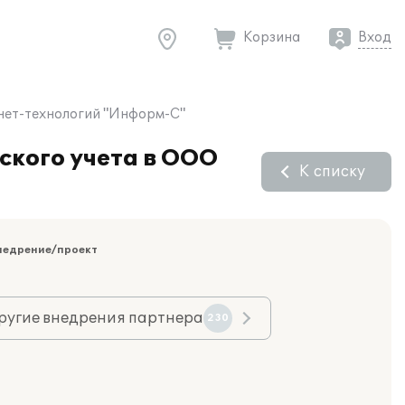
Корзина
Вход
рнет-технологий "Информ-С"
ского учета в ООО
К списку
недрение/проект
ругие внедрения партнера
230