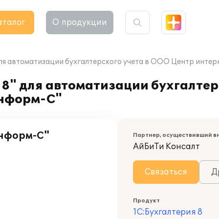
аталог
О продукции
для автоматизации бухгалтерского учета в ООО Центр инте
8" для автоматизации бухгалтер
Информ-С"
Информ-С"
Партнер, осуществивший в
АйБиТи Консалт
Связаться
Д
Продукт
1С:Бухгалтерия 8