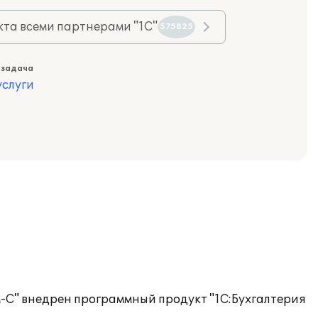
та всеми партнерами "1С"
575825
 задача
слуги
-С" внедрен программный продукт "1С:Бухгалтерия