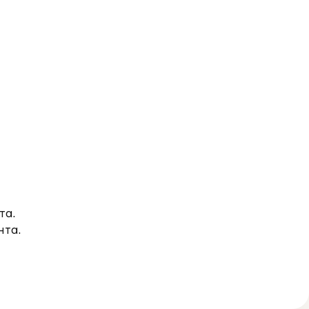
та.
нта.