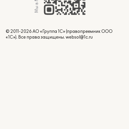
Мы в Max
© 2011-2026 АО «Группа 1С» (правопреемник ООО
«1С»). Все права защищены.
websol@1c.ru