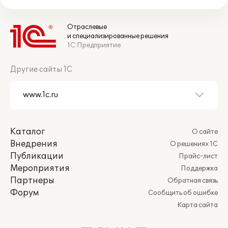
Отраслевые
и специализированные решения
1С:Предприятие
Другие сайты 1С
Каталог
О сайте
Внедрения
О решениях 1С
Публикации
Прайс-лист
Мероприятия
Поддержка
Партнеры
Обратная связь
Форум
Сообщить об ошибке
Карта сайта