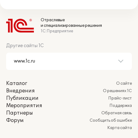
Отраслевые
и специализированные решения
1С:Предприятие
Другие сайты 1С
Каталог
О сайте
Внедрения
О решениях 1С
Публикации
Прайс-лист
Мероприятия
Поддержка
Партнеры
Обратная связь
Форум
Сообщить об ошибке
Карта сайта