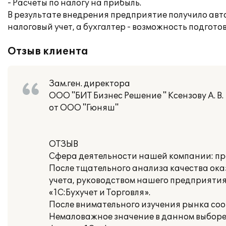
- Расчеты по налогу на прибыль.
В результате внедрения предприятие получило ав
налоговый учет, а бухгалтер - возможность подгот
Отзыв клиента
Зам.ген. директора
ООО "БИТ Бизнес Решение " Ксензову А. В.
от ООО "Гюняш"
ОТЗЫВ
Сфера деятельности нашей компании: пр
После тщательного анализа качества ок
учета, руководством нашего предприяти
«1С:Бухучет и Торговля».
После внимательного изучения рынка со
Немаловажное значение в данном выборе