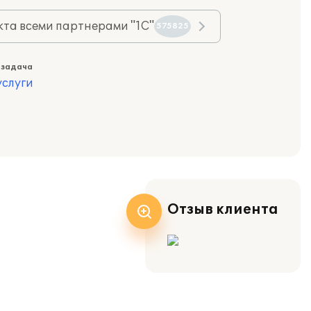
та всеми партнерами "1С"
575825
 задача
слуги
Отзыв клиента