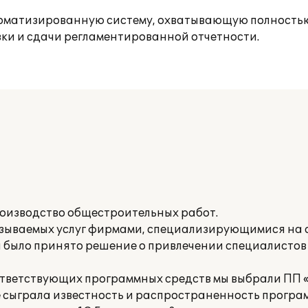
томатизированную систему, охватывающую полностью
овки и сдачи регламентированной отчетности.
оизводство общестроительных работ.
азываемых услуг фирмами, специализирующимися на
я было принято решение о привлечении специалисто
ответствующих программных средств мы выбрали ПП «
 сыграла известность и распространенность програ