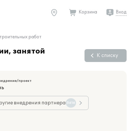
Корзина
Вход
строительных работ
ии, занятой
К списку
недрение/проект
нь
ругие внедрения партнера
5616