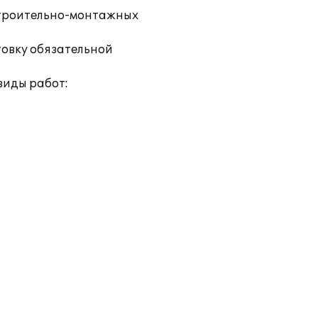
 строительно-монтажных
товку обязательной
виды работ: