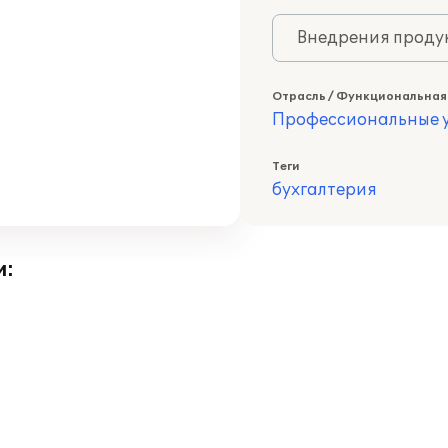
Внедрения продук
Отрасль / Функциональная
Профессиональные у
Теги
бухгалтерия
и: