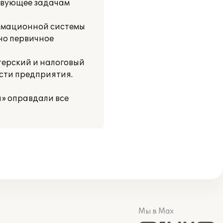
ствующее задачам
ормационной системы
ено первичное
ерский и налоговый
ости предприятия.
я» оправдали все
Мы в Max