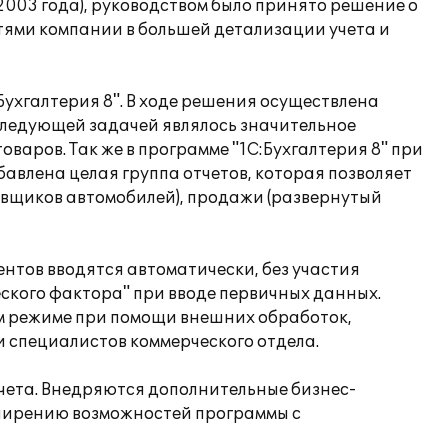
с 2003 года), руководством было принято решение о
тями компании в большей детализации учета и
Бухгалтерия 8". В ходе решения осуществлена
. Следующей задачей являлось значительное
варов. Так же в программе "1С:Бухгалтерия 8" при
влена целая группа отчетов, которая позволяет
авщиков автомобилей), продажи (развернутый
ентов вводятся автоматически, без участия
еского фактора" при вводе первичных данных.
ом режиме при помощи внешних обработок,
 специалистов коммерческого отдела.
чета. Внедряются дополнительные бизнес-
сширению возможностей программы с