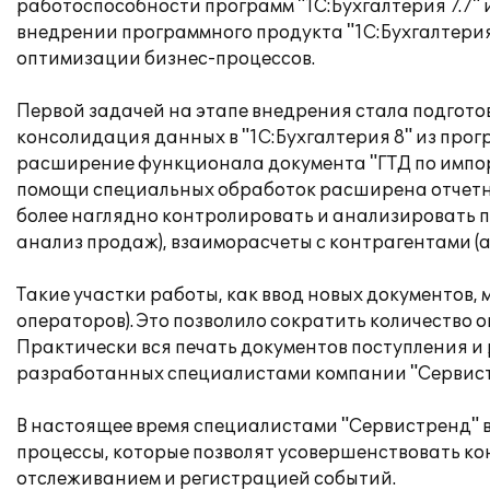
работоспособности программ "1С:Бухгалтерия 7.7" и 
внедрении программного продукта "1С:Бухгалтерия
оптимизации бизнес-процессов.
Первой задачей на этапе внедрения стала подготов
консолидация данных в "1С:Бухгалтерия 8" из прогр
расширение функционала документа "ГТД по импорту
помощи специальных обработок расширена отчетнос
более наглядно контролировать и анализировать п
анализ продаж), взаиморасчеты с контрагентами (а
Такие участки работы, как ввод новых документов,
операторов). Это позволило сократить количество 
Практически вся печать документов поступления и
разработанных специалистами компании "Сервистр
В настоящее время специалистами "Сервистренд" 
процессы, которые позволят усовершенствовать ко
отслеживанием и регистрацией событий.