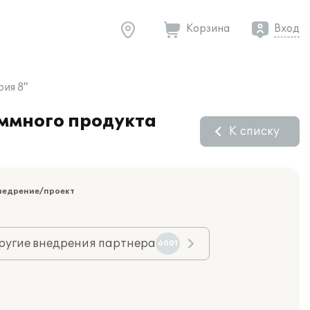
Корзина
Вход
ия 8"
ммного продукта
К списку
недрение/проект
ругие внедрения партнера
6001