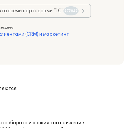
та всеми партнерами "1С"
575825
 задача
лиентами (CRM) и маркетинг
ляются:
;
ентооборота и повлиял на снижение