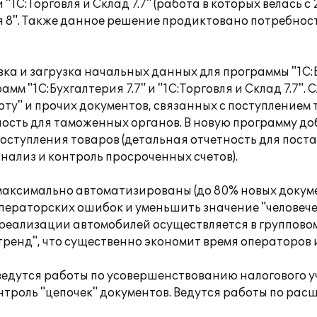
"1С:Торговля и Склад 7.7" (работа в которых велась 
 8". Также данное решение продиктовано потребнос
ка и загрузка начальных данных для программы "1С:
амм "1С:Бухгалтерия 7.7" и "1С:Торговля и Склад 7.7"
" и прочих документов, связанных с поступлением то
ть для таможенных органов. В новую программу доба
оступления товаров (детальная отчетность для пост
нализ и контроль просроченных счетов).
 максимально автоматизированы (до 80% новых докум
операторских ошибок и уменьшить значение "человеч
 реализации автомобилей осуществляется в группов
енд", что существенно экономит время операторов и
ведутся работы по усовершенствованию налогового у
нтроль "цепочек" документов. Ведутся работы по ра