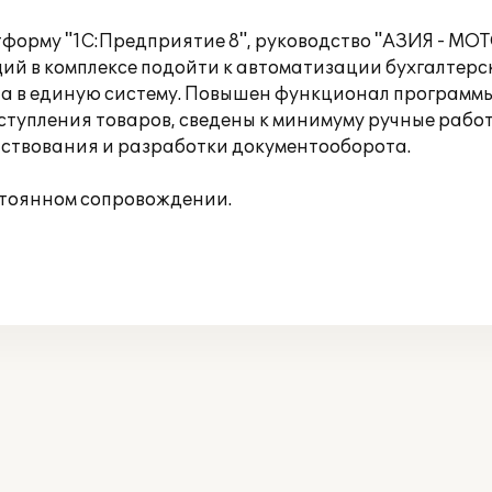
атформу "1С:Предприятие 8", руководство "АЗИЯ - М
 в комплексе подойти к автоматизации бухгалтерско
та в единую систему. Повышен функционал программ
поступления товаров, сведены к минимуму ручные раб
ствования и разработки документооборота.
стоянном сопровождении.