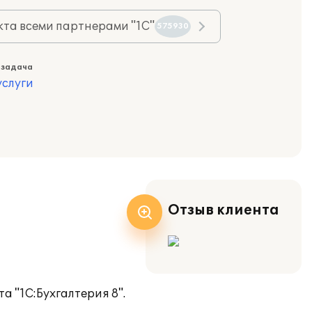
та всеми партнерами "1С"
575930
 задача
слуги
Отзыв клиента
а "1С:Бухгалтерия 8".