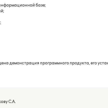
 информационной базе;
ий;
;
едена демонстрация программного продукта, его уста
ову С.А.