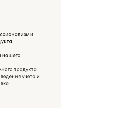
ессионализм и
дукта
а нашего
много продукта
ведения учета и
овке