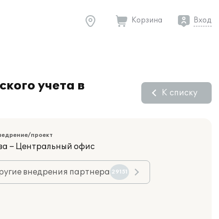
Корзина
Вход
кого учета в
К списку
недрение/проект
ва – Центральный офис
ругие внедрения партнера
29151