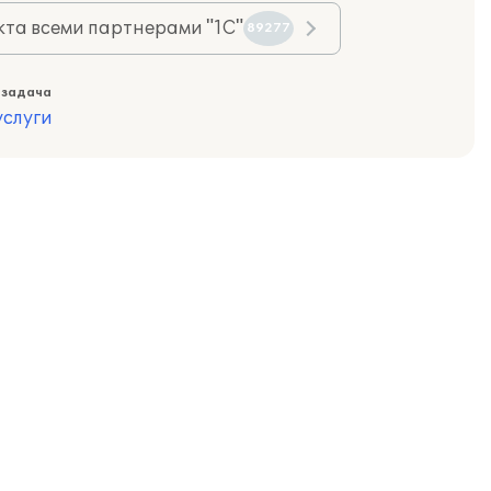
та всеми партнерами "1С"
89277
 задача
слуги