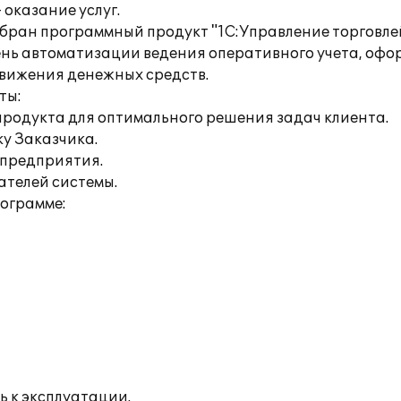
оказание услуг.
ран программный продукт "1С:Управление торговлей
нь автоматизации ведения оперативного учета, офо
 движения денежных средств.
ты:
продукта для оптимального решения задач клиента.
ку Заказчика.
 предприятия.
ателей системы.
рограмме:
ь к эксплуатации.