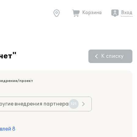
Корзина
Вход
чет"
К списку
недрение/проект
ругие внедрения партнера
121
влей 8