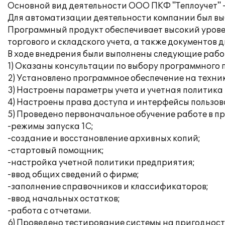
Основной вид деятельности ООО ПКФ "Теплоучет" - 
Для автоматизации деятельности компании был выб
Программный продукт обеспечивает высокий урове
торгового и складского учета, а также документов
В ходе внедрения были выполнены следующие рабо
1) Оказаны консультации по выбору программного 
2) Установлено программное обеспечение на техни
3) Настроены параметры учета и учетная политика
4) Настроены права доступа и интерфейсы пользов
5) Проведено первоначальное обучение работе в п
-режимы запуска 1С;
-создание и восстановление архивных копий;
-стартовый помощник;
-настройка учетной политики предприятия;
-ввод общих сведений о фирме;
-заполнение справочников и классификаторов;
-ввод начальных остатков;
-работа с отчетами.
6) Проведено тестирование системы на пригодност