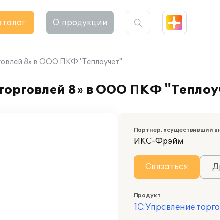
аталог
О продукции
говлей 8» в ООО ПКФ "Теплоучет"
торговлей 8» в ООО ПКФ "Теплоу
Партнер, осуществивший в
ИКС-Фрэйм
Связаться
Д
Продукт
1С:Управление торго