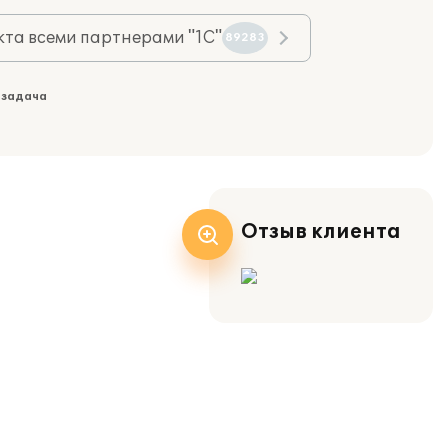
та всеми партнерами "1С"
89283
 задача
Отзыв клиента