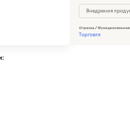
Внедрения продук
Отрасль / Функциональная
Торговля
и: