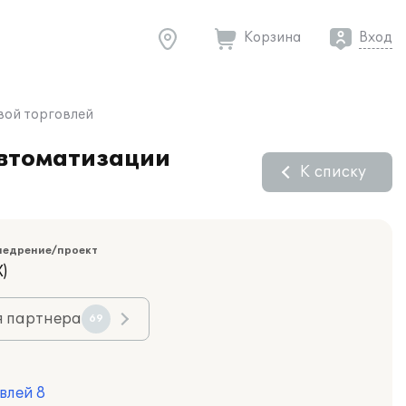
Корзина
Вход
вой торговлей
автоматизации
К списку
недрение/проект
)
я партнера
69
влей 8