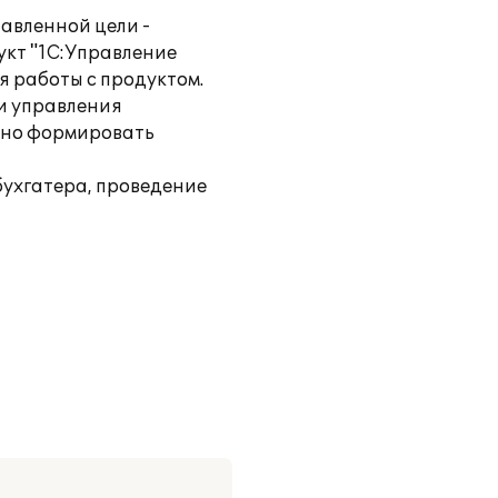
авленной цели -
укт "1С:Управление
я работы с продуктом.
и управления
вно формировать
бухгатера, проведение