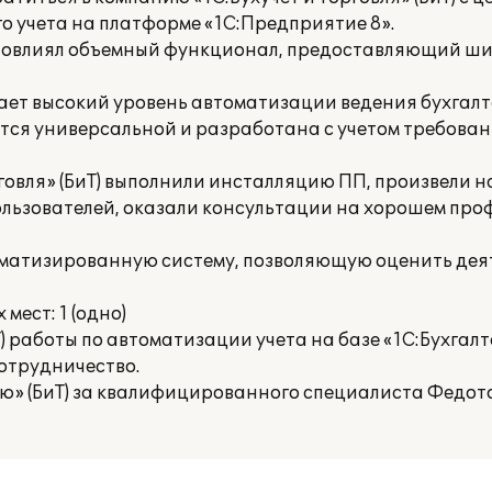
го учета на платформе «1С:Предприятие 8».
 повлиял объемный функционал, предоставляющий ш
ает высокий уровень автоматизации ведения бухгалт
яется универсальной и разработана с учетом требова
говля» (БиТ) выполнили инсталляцию ПП, произвели н
пользователей, оказали консультации на хорошем пр
томатизированную систему, позволяющую оценить дея
ест: 1 (одно)
Т) работы по автоматизации учета на базе «1С:Бухгал
отрудничество.
» (БиТ) за квалифицированного специалиста Федотов