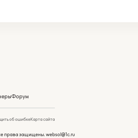
неры
Форум
ить об ошибке
Карта сайта
Все права защищены.
websol@1c.ru