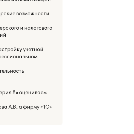
ирокие возможности
ерского и налогового
ний
астройку учетной
офессиональном
тельность
терия 8» оцениваем
а А.В., а фирму «1С»