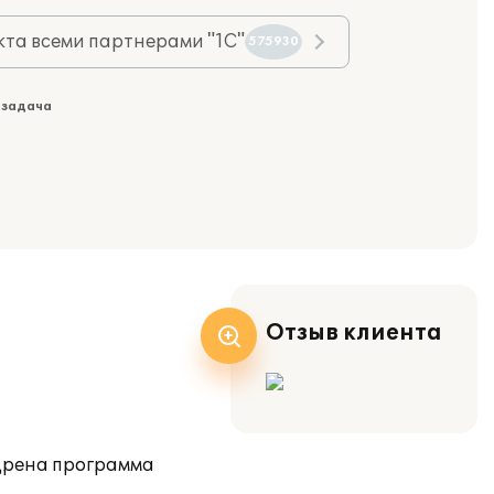
та всеми партнерами "1С"
575930
 задача
Отзыв клиента
едрена программа