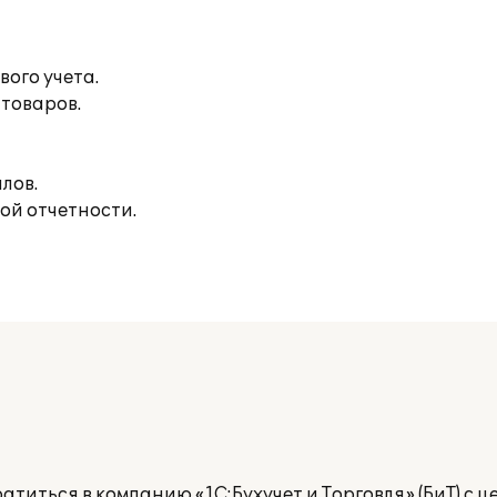
вого учета.
товаров.
лов.
ой отчетности.
титься в компанию «1С:Бухучет и Торговля» (БиТ) с 