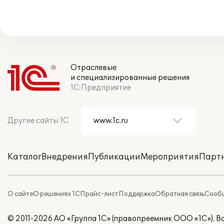
Отраслевые
и специализированные решения
1С:Предприятие
Другие сайты 1С
Каталог
Внедрения
Публикации
Мероприятия
Парт
О сайте
О решениях 1С
Прайс-лист
Поддержка
Обратная связь
Сообщ
© 2011-2026 АО «Группа 1С» (правопреемник ООО «1С»). 