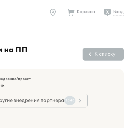
Корзина
Вход
и на ПП
К списку
недрение/проект
нь
ругие внедрения партнера
3540