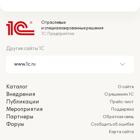
Отраслевые
и специализированные решения
1С:Предприятие
Другие сайты 1С
Каталог
О сайте
Внедрения
О решениях 1С
Публикации
Прайс-лист
Мероприятия
Поддержка
Партнеры
Обратная связь
Форум
Сообщить об ошибке
Карта сайта