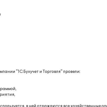
в
пании "1С:Бухучет и Торговля" провели:
граммой,
риятия,
используется, в ней отражаются все хозяйственные 