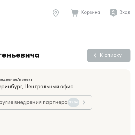
Корзина
Вход
геньевича
К списку
недрение/проект
теринбург, Центральный офис
ругие внедрения партнера
3786