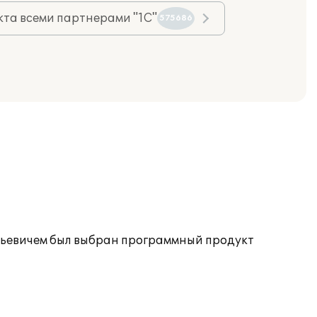
та всеми партнерами "1С"
575686
ньевичем был выбран программный продукт