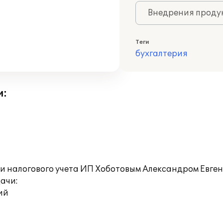
Внедрения продук
Теги
бухгалтерия
и:
 и налогового учета ИП Хоботовым Александром Евге
ачи:
ий