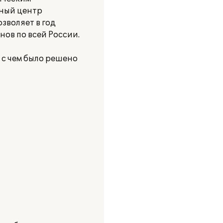
нный центр
зволяет в год
ов по всей России.
 с чем было решено