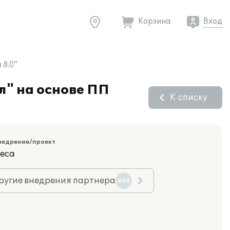
Корзина
Вход
 8.0"
л" на основе ПП
К списку
недрение/проект
еса
ругие внедрения партнера
666