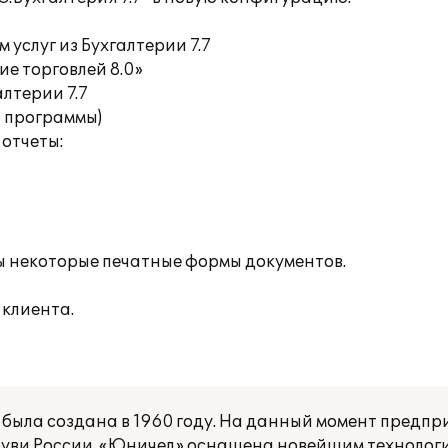
 услуг из Бухгалтерии 7.7
ие торговлей 8.0»
алтерии 7.7
S программы)
отчеты:
ы некоторые печатные формы документов.
клиента.
ыла создана в 1960 году. На данный момент предпри
буви России. «Юничел» оснащена новейшим технолог