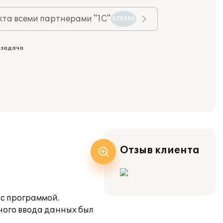
та всеми партнерами "1С"
575930
 задача
Отзыв клиента
 с программой.
ьного ввода данных был