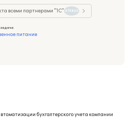
та всеми партнерами "1С"
575825
 задача
венное питание
автоматизации бухгалтерского учета компании