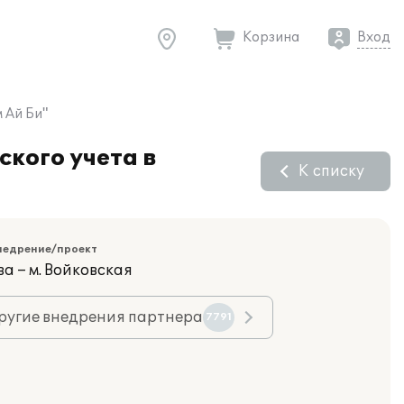
Корзина
Вход
 Ай Би"
кого учета в
К списку
недрение/проект
а – м. Войковская
ругие внедрения партнера
7791