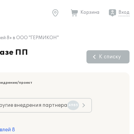
Корзина
Вход
влей 8» в ООО "ГЕРМИКОН"
базе ПП
К списку
недрение/проект
ругие внедрения партнера
4985
влей 8