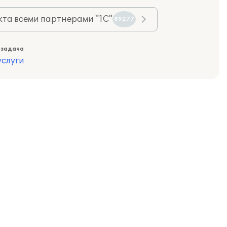
та всеми партнерами "1С"
89277
 задача
слуги