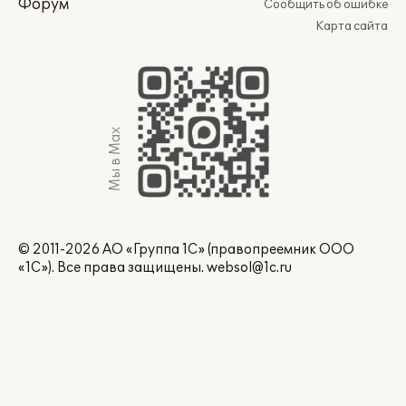
Форум
Сообщить об ошибке
Карта сайта
Мы в Max
© 2011-2026 АО «Группа 1С» (правопреемник ООО
«1С»). Все права защищены.
websol@1c.ru