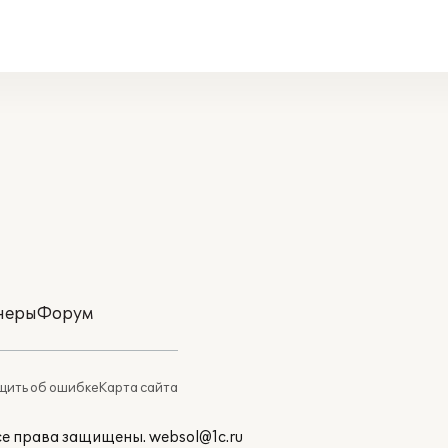
неры
Форум
ить об ошибке
Карта сайта
Все права защищены.
websol@1c.ru