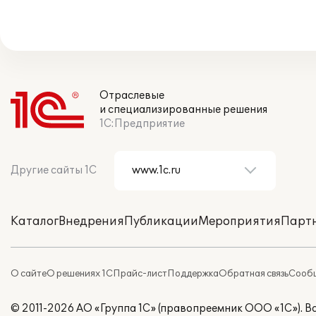
Отраслевые
и специализированные решения
1С:Предприятие
Другие сайты 1С
Каталог
Внедрения
Публикации
Мероприятия
Парт
О сайте
О решениях 1С
Прайс-лист
Поддержка
Обратная связь
Сообщ
© 2011-2026 АО «Группа 1С» (правопреемник ООО «1С»). 