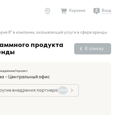
Корзина
Вход
ерия 8" в компании, оказывающей услуги в сфере аренды
раммного продукта
К списку
енды
недрение/проект
ва – Центральный офис
ругие внедрения партнера
29151