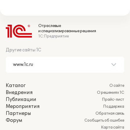
Отраслевые
и специализированные решения
1С:Предприятие
Другие сайты 1С
Каталог
О сайте
Внедрения
О решениях 1С
Публикации
Прайс-лист
Мероприятия
Поддержка
Партнеры
Обратная связь
Форум
Сообщить об ошибке
Карта сайта