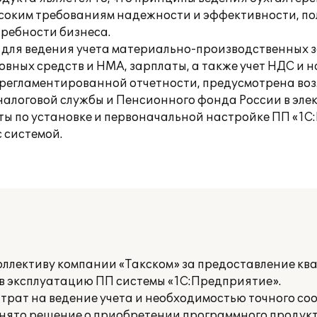
ысоким требованиям надежности и эффективности, п
ребности бизнеса.
и для ведения учета материально-производственных з
овных средств и НМА, зарплаты, а также учет НДС и н
регламентированной отчетности, предусмотрена во
алоговой службы и Пенсионного фонда России в эле
 по установке и первоначальной настройке ПП «1С:
 системой.
оллективу компании «Такском» за предоставление к
и в эксплуатацию ПП системы «1С:Предприятие».
атрат на ведение учета и необходимостью точного со
нято решение о приобретении программного продукт