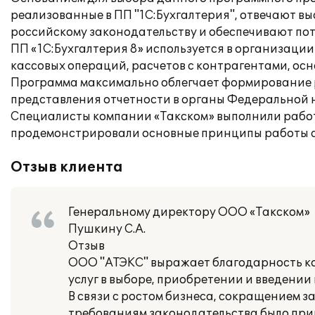
реализованные в ПП "1С:Бухгалтерия", отвечают в
российскому законодательству и обеспечивают пот
ПП «1С:Бухгалтерия 8» используется в организаци
кассовых операций, расчетов с контрагентами, осн
Программа максимально облегчает формирование 
представления отчетности в органы Федеральной н
Специалисты компании «Такском» выполнили работы
продемонстрировали основные принципы работы с
Отзыв клиента
Генеральному директору ООО «Такском»
Пушкину С.А.
Отзыв
ООО "АТЭКС" выражает благодарность к
услуг в выборе, приобретении и введени
В связи с ростом бизнеса, сокращением з
требованиям законодательства было при