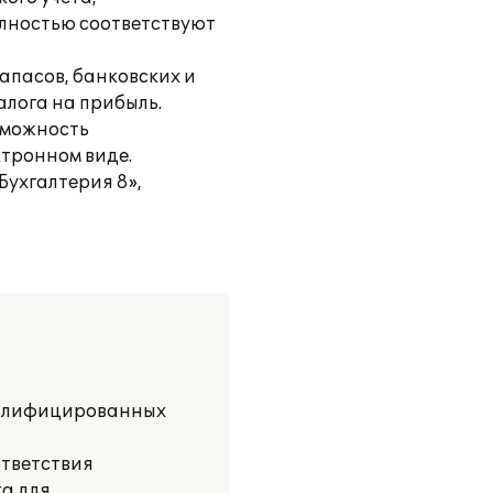
олностью соответствуют
апасов, банковских и
алога на прибыль.
зможность
ктронном виде.
Бухгалтерия 8»,
валифицированных
ответствия
а для