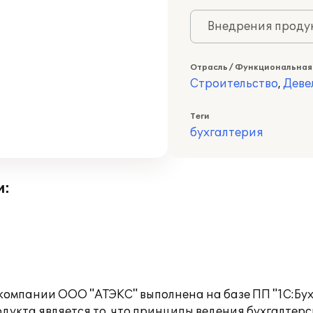
Внедрения продук
Отрасль / Функциональная
Строительство
,
Деве
Теги
бухгалтерия
и:
компании ООО "АТЭКС" выполнена на базе ПП "1С:Бух
укта является то, что принципы ведения бухгалтерск