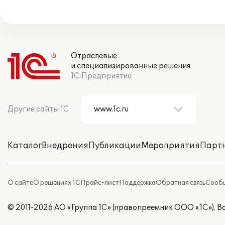
Отраслевые
и специализированные решения
1С:Предприятие
Другие сайты 1С
Каталог
Внедрения
Публикации
Мероприятия
Парт
О сайте
О решениях 1С
Прайс-лист
Поддержка
Обратная связь
Сообщ
© 2011-2026 АО «Группа 1С» (правопреемник ООО «1С»). 