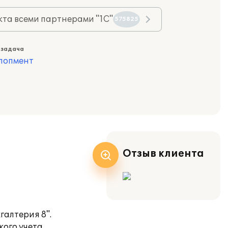
та всеми партнерами "1С"
575825
 задача
лопмент
Отзыв клиента
галтерия 8".
ого учета,