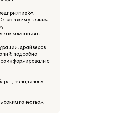
редприятие 8»,
», высоким уровнем
у.
я как компания с
гурации, драйверов
копий; подробно
 Проинформировали о
борот, наладилось
ысоким качеством.