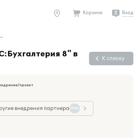
Корзина
Вход
С"
С:Бухгалтерия 8" в
К списку
недрение/проект
ругие внедрения партнера
1986