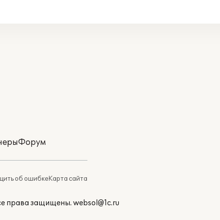
неры
Форум
ить об ошибке
Карта сайта
Все права защищены.
websol@1c.ru