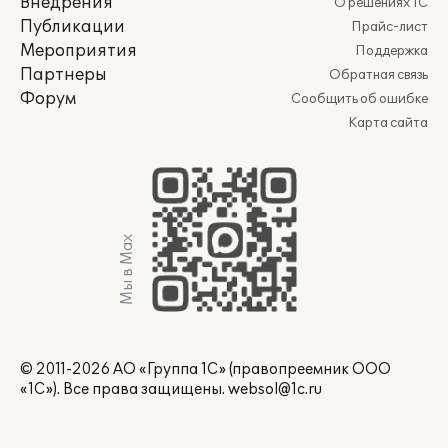
Внедрения
О решениях 1С
Публикации
Прайс-лист
Мероприятия
Поддержка
Партнеры
Обратная связь
Форум
Сообщить об ошибке
Карта сайта
Мы в Max
© 2011-2026 АО «Группа 1С» (правопреемник ООО
«1С»). Все права защищены.
websol@1c.ru