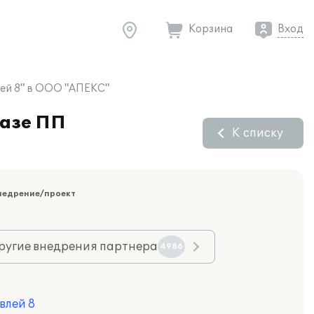
Корзина
Вход
лей 8" в ООО "АПЕКС"
базе ПП
К списку
недрение/проект
ругие внедрения партнера
4986
влей 8