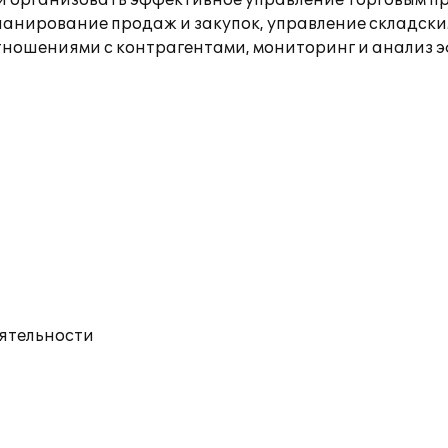
й организовать эффективное управление торговым п
ланирование продаж и закупок, управление складски
ношениями с контрагентами, мониторинг и анализ 
еятельности