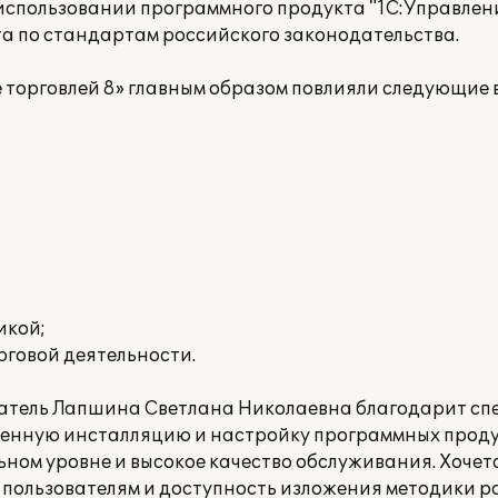
спользовании программного продукта "1С:Управление
а по стандартам российского законодательства.
 торговлей 8» главным образом повлияли следующие
икой;
рговой деятельности.
тель Лапшина Светлана Николаевна благодарит сп
ненную инсталляцию и настройку программных проду
ом уровне и высокое качество обслуживания. Хочет
пользователям и доступность изложения методики р