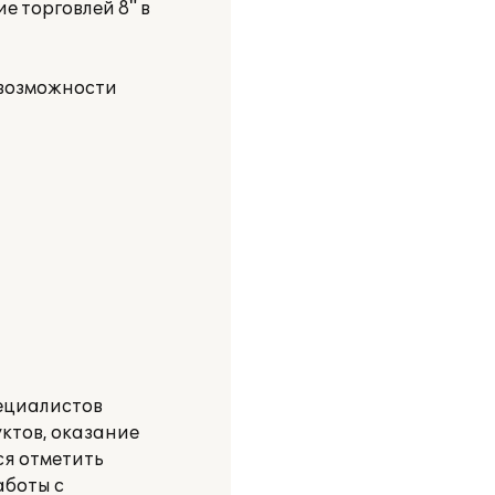
 торговлей 8" в
 возможности
ециалистов
ктов, оказание
ся отметить
аботы с