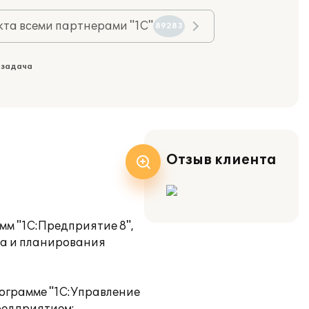
та всеми партнерами "1С"
89283
 задача
Отзыв клиента
м "1С:Предприятие 8",
за и планирования
рограмме "1С:Управление