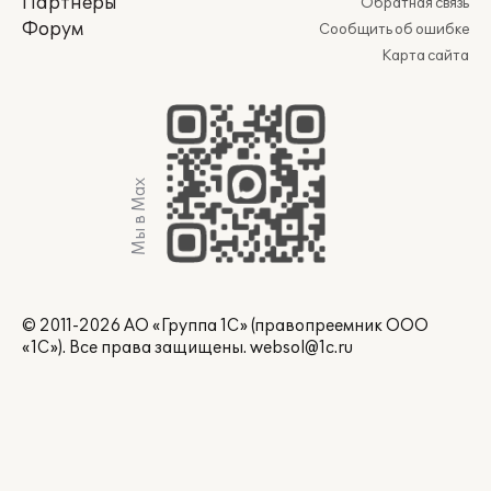
Партнеры
Обратная связь
Форум
Сообщить об ошибке
Карта сайта
Мы в Max
© 2011-2026 АО «Группа 1С» (правопреемник ООО
«1С»). Все права защищены.
websol@1c.ru