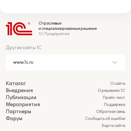
Отраслевые
и специализированные решения
1С:Предприятие
Другие сайты 1С
Каталог
О сайте
Внедрения
О решениях 1С
Публикации
Прайс-лист
Мероприятия
Поддержка
Партнеры
Обратная связь
Форум
Сообщить об ошибке
Карта сайта