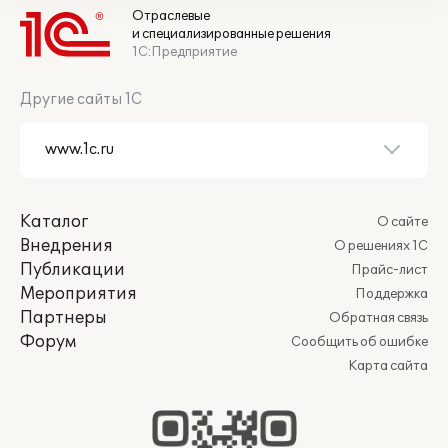
Отраслевые
и специализированные решения
1С:Предприятие
Другие сайты 1С
Каталог
О сайте
Внедрения
О решениях 1С
Публикации
Прайс-лист
Мероприятия
Поддержка
Партнеры
Обратная связь
Форум
Сообщить об ошибке
Карта сайта