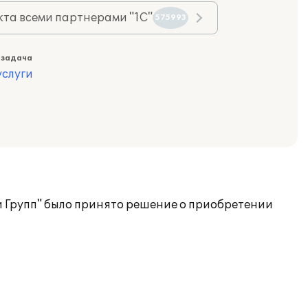
та всеми партнерами "1С"
575993
 задача
слуги
и Групп" было принято решение о приобретении