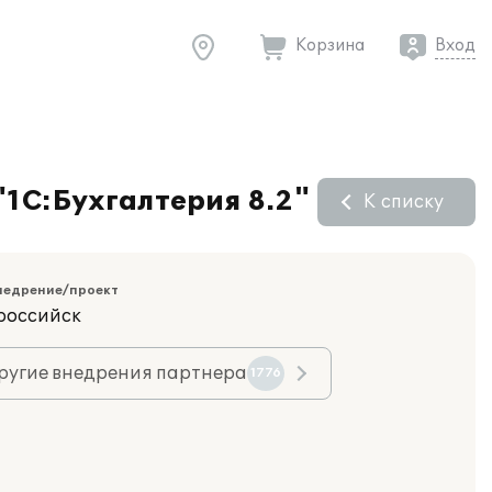
Корзина
Вход
"1С:Бухгалтерия 8.2"
К списку
недрение/проект
российск
ругие внедрения партнера
1776