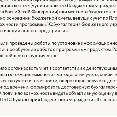
сударственных (муниципальных) бюджетных учрежде
тов Российской Федерации) или местного бюджетов, а
на основании бюджетной сметы, ведущих учет по Пла
ожности программы «1С:Бухгалтерия бюджетного учр
атизации нашего предприятия.
ыли проведены работы по установке информационно
вичное обучение работе с программным продуктом. Р
льнейшее сотрудничество.
ло организовать учет в соответствии с действующи
ивать текущие изменения методологии учета, снизить
чество учета и отчетности, оперативно получать до
иод времени, формировать достоверную бухгалтерск
я получило возможность видеть объективную оценку 
 ПП «1С:Бухгалтерия бюджетного учреждения 8» полн