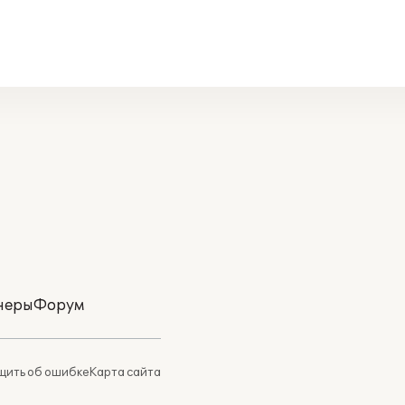
неры
Форум
ить об ошибке
Карта сайта