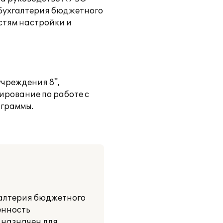
:Бухгалтерия бюджетного
стям настройки и
учреждения 8",
ирование по работе с
ограммы.
галтерия бюджетного
енность
дназначен для