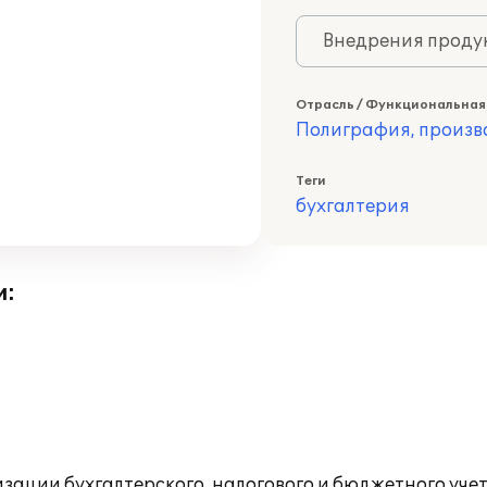
Внедрения продук
Отрасль / Функциональная
Полиграфия, произв
Теги
бухгалтерия
и:
зации бухгалтерского, налогового и бюджетного уче