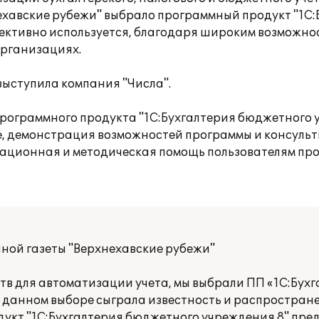
ехавские рубежи" выбрало программный продукт "1С
фективно используется, благодаря широким возможно
организациях.
ыступила компания "Числа".
рограммного продукта "1С:Бухгалтерия бюджетного 
е, демонстрация возможностей программы и консульт
тационная и методическая помощь пользователям пр
ной газеты "Верхнехавские рубежи"
тв для автоматизации учета, мы выбрали ПП «1С:Бух
в данном выборе сыграла известность и распростран
дукт "1С:Бухгалтерия бюджетного учреждения 8" пре