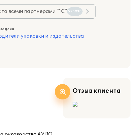
та всеми партнерами "1С"
575930
 задача
одители упаковки и издательства
Отзыв клиента
та руководство АУ ВО