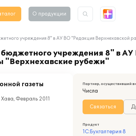
аталог
О продукции
жетного учреждения 8" в АУ ВО "Редакция Верхнехавской р
 бюджетного учреждения 8" в АУ
ы "Верхнехавские рубежи"
онной газеты
Партнер, осуществивший в
Числа
 Хава, Февраль 2011
Связаться
Д
Продукт
1С:Бухгалтерия 8