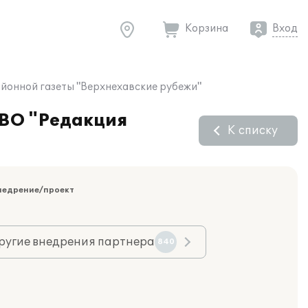
Корзина
Вход
айонной газеты "Верхнехавские рубежи"
 ВО "Редакция
К списку
недрение/проект
ругие внедрения партнера
840