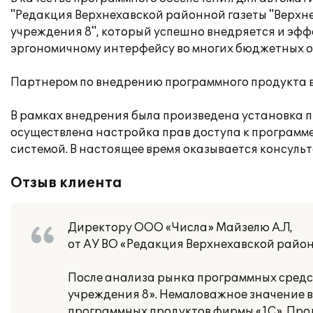
"Редакция Верхнехавской районной газеты "Верхн
учреждения 8", который успешно внедряется и эф
эргономичному интерфейсу во многих бюджетных 
Партнером по внедрению программного продукта в
В рамках внедрения была произведена установка п
осуществлена настройка прав доступа к программ
системой. В настоящее время оказывается консуль
Отзыв клиента
Директору ООО «Числа» Майзелю А.Л,
от АУ ВО «Редакция Верхнехавской район
После анализа рынка программных средс
учреждения 8». Немаловажное значение 
программных продуктов фирмы «1С». Про