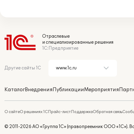
Отраслевые
и специализированные решения
1С:Предприятие
Другие сайты 1С
Каталог
Внедрения
Публикации
Мероприятия
Парт
О сайте
О решениях 1С
Прайс-лист
Поддержка
Обратная связь
Сообщ
© 2011-2026 АО «Группа 1С» (правопреемник ООО «1С»). 