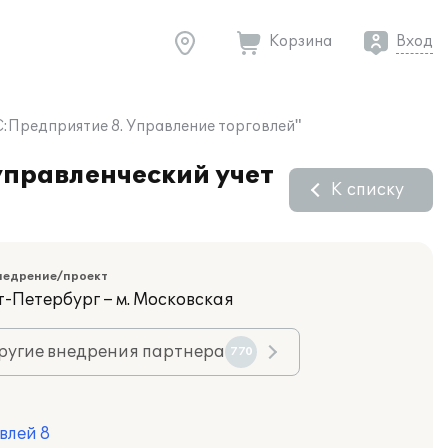
Корзина
Вход
С:Предприятие 8. Управление торговлей"
управленческий учет
К списку
недрение/проект
т-Петербург – м. Московская
ругие внедрения партнера
770
влей 8