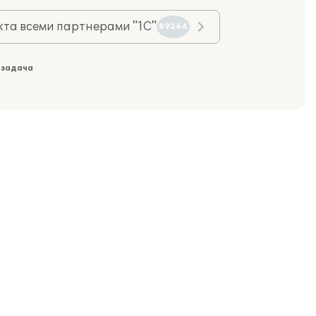
та всеми партнерами "1С"
89264
 задача