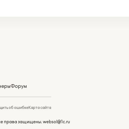
неры
Форум
ить об ошибке
Карта сайта
Все права защищены.
websol@1c.ru