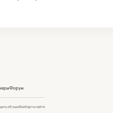
неры
Форум
ить об ошибке
Карта сайта