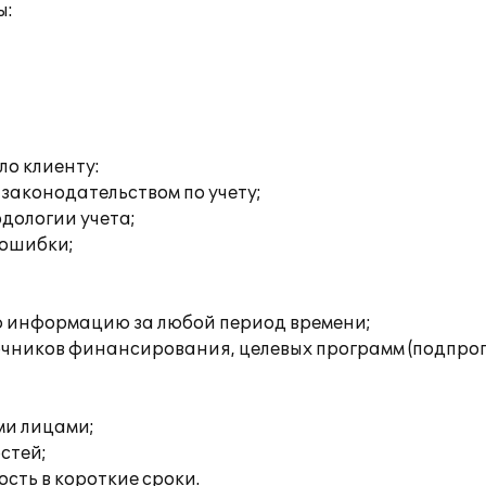
ы:
;
ло клиенту:
 законодательством по учету;
дологии учета;
 ошибки;
ю информацию за любой период времени;
очников финансирования, целевых программ (подпрог
ми лицами;
стей;
сть в короткие сроки.