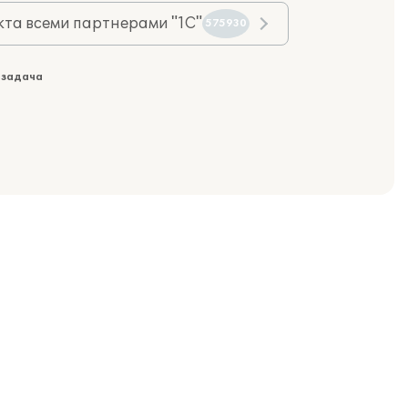
та всеми партнерами "1С"
575930
 задача