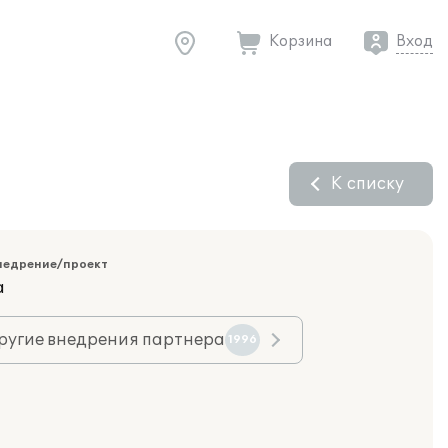
Корзина
Вход
К списку
недрение/проект
а
ругие внедрения партнера
1996