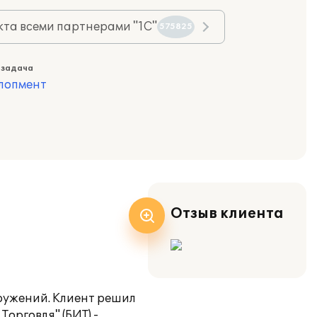
та всеми партнерами "1С"
575825
 задача
лопмент
Отзыв клиента
ружений. Клиент решил
орговля" (БИТ) -