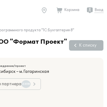
Корзина
Вход
рограммного продукта "1С:Бухгалтерия 8"
ООО "Формат Проект"
К списку
недрение/проект
сибирск – м. Гагаринская
я партнера
2358