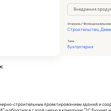
Внедрения продук
Отрасль / Функциональная
Строительство
,
Деве
Теги
бухгалтерия
и:
ерно-строительным проектированием зданий и соо
 и обратился с этой целью в компанию "1С:Бухучет и Т