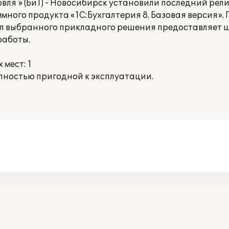
вля » (БиТ) - Новосибирск установили последний рел
ного продукта «1С:Бухгалтерия 8. Базовая версия».
ал выбранного прикладного решения предоставляет 
работы.
мест: 1
ностью пригодной к эксплуатации.