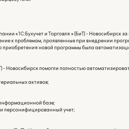
нии «1С:Бухучет и Торговля » (БиТ) - Новосибирск за
ние к проблемам, проявленные при внедрении прогр
лью приобретения новой программы была автоматизаци
ИТ) - Новосибирск помогли полностью автоматизирова
териальных активов;
 информационной базе;
 и персонифицированный учет;