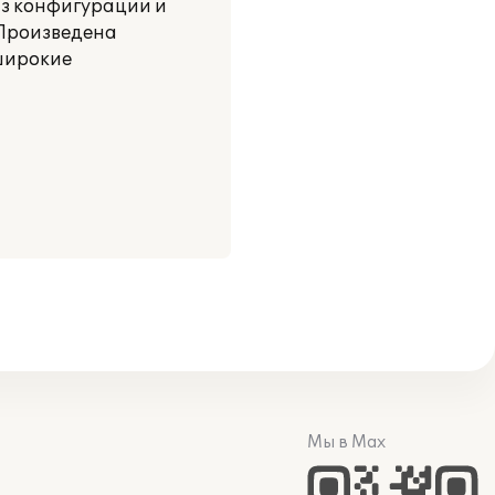
из конфигурации и
 Произведена
широкие
Мы в Max