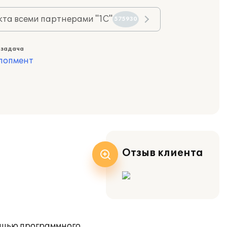
та всеми партнерами "1С"
575930
 задача
лопмент
Отзыв клиента
ощью программного