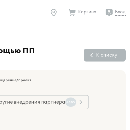
Корзина
Вход
мощью ПП
К списку
недрение/проект
ругие внедрения партнера
3559