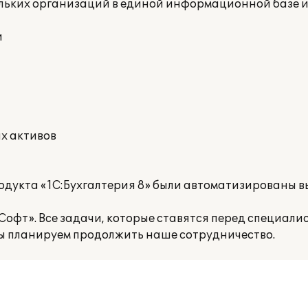
ольких организаций в единой информационной базе и
и
ых активов
родукта «1С:Бухгалтерия 8» были автоматизированы
офт». Все задачи, которые ставятся пе­ред специали
ы плани­руем продолжить наше сотрудничество.