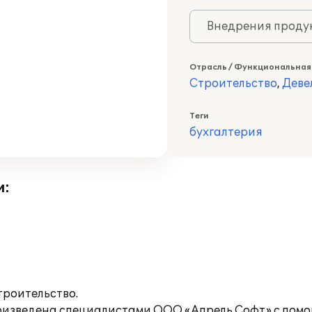
Внедрения продук
Отрасль / Функциональная
Строительство
,
Деве
Теги
бухгалтерия
и:
троительство.
роизведена специалистами ООО «Апрель Софт» с пом