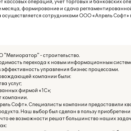
т кассовых операций, учет торговых и банковских оп
ие месяца, формирование и сдача регламентированно
 осуществляется сотрудниками ООО «Апрель Софт» 
 "Мелиоратор" - строительство.
бходимость перехода к новым информационным систе
эффективность управления бизнес процессами.
ровождающей компании были:
ва услуг;
ванных фирмой «1С»;
т компании.
прель Софт». Специалисты компании предоставили 
одукта. Наш выбор был сделан в пользу приобретен
ь, что ее возможности решат большинство наших задач
ак: