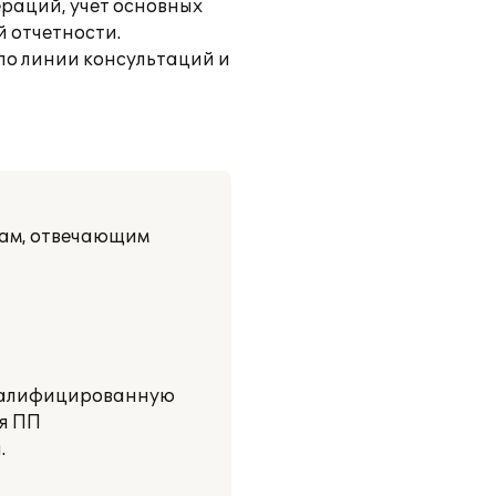
ераций, учет основных
й отчетности.
по линии консультаций и
мам, отвечающим
квалифицированную
ия ПП
.