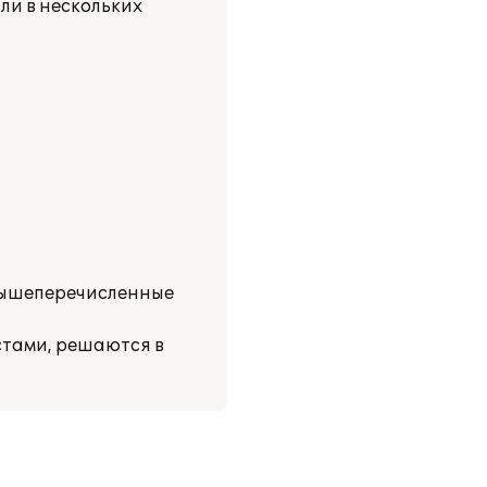
ли в нескольких
 вышеперечисленные
стами, решаются в