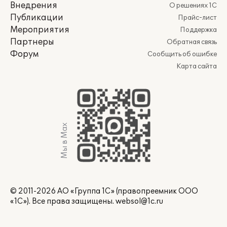
Внедрения
О решениях 1С
Публикации
Прайс-лист
Мероприятия
Поддержка
Партнеры
Обратная связь
Форум
Сообщить об ошибке
Карта сайта
Мы в Max
© 2011-2026 АО «Группа 1С» (правопреемник ООО
«1С»). Все права защищены.
websol@1c.ru