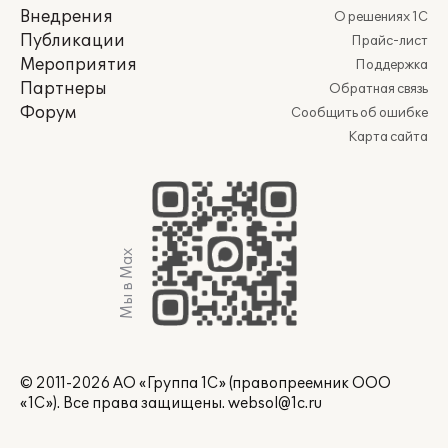
Внедрения
О решениях 1С
Публикации
Прайс-лист
Мероприятия
Поддержка
Партнеры
Обратная связь
Форум
Сообщить об ошибке
Карта сайта
Мы в Max
© 2011-2026 АО «Группа 1С» (правопреемник ООО
«1С»). Все права защищены.
websol@1c.ru