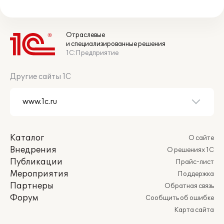
Отраслевые
и специализированные решения
1С:Предприятие
Другие сайты 1С
Каталог
О сайте
Внедрения
О решениях 1С
Публикации
Прайс-лист
Мероприятия
Поддержка
Партнеры
Обратная связь
Форум
Сообщить об ошибке
Карта сайта