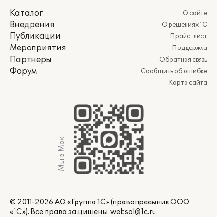
Каталог
О сайте
Внедрения
О решениях 1С
Публикации
Прайс-лист
Мероприятия
Поддержка
Партнеры
Обратная связь
Форум
Сообщить об ошибке
Карта сайта
Мы в Max
© 2011-2026 АО «Группа 1С» (правопреемник ООО
«1С»). Все права защищены.
websol@1c.ru