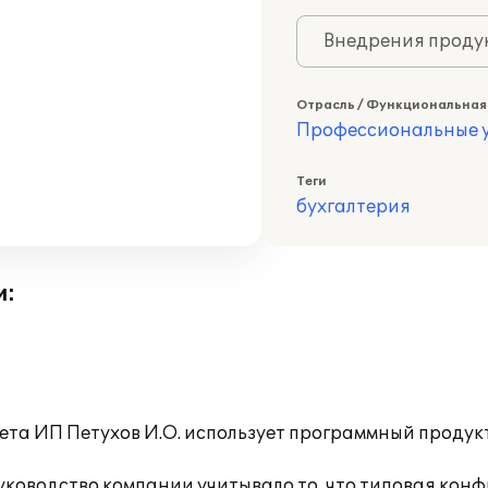
Внедрения продук
Отрасль / Функциональная
Профессиональные у
Теги
бухгалтерия
и:
ета ИП Петухов И.О. использует программный продукт 
ководство компании учитывало то, что типовая кон