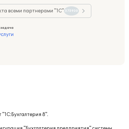
та всеми партнерами "1С"
575930
 задача
слуги
"1С:Бухгалтерия 8".
фигурация "Бухгалтерия предприятия" системы