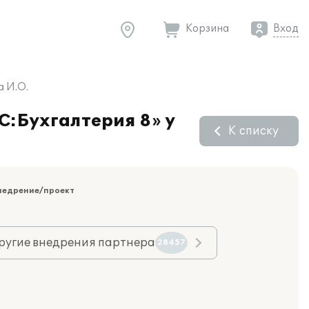
Корзина
Вход
а И.О.
С:Бухгалтерия 8» у
К списку
недрение/проект
ругие внедрения партнера
28457