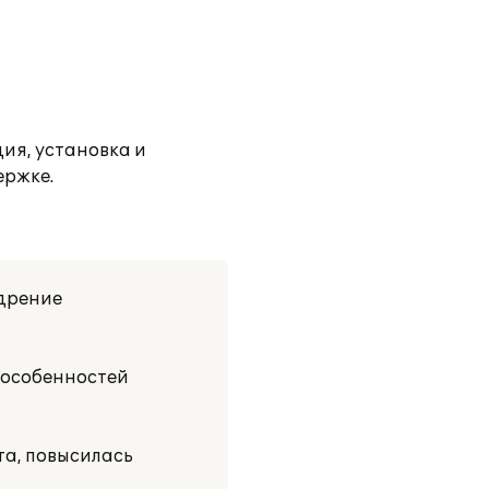
ия, установка и
ержке.
едрение
 особенностей
та, повысилась