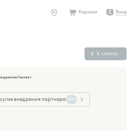
Корзина
Вход
К списку
недрение/проект
ругие внедрения партнера
7243