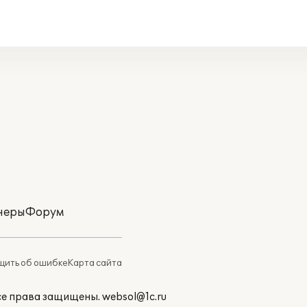
неры
Форум
ить об ошибке
Карта сайта
Все права защищены.
websol@1c.ru