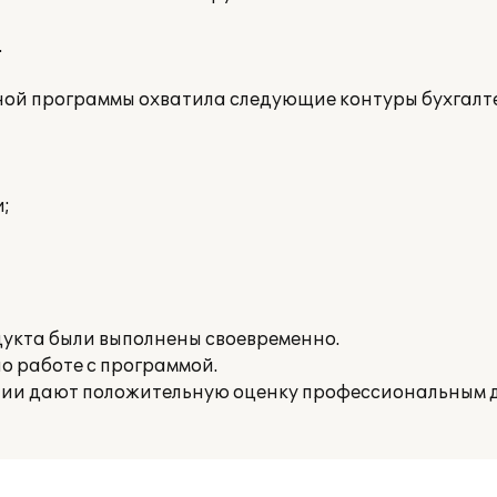
.
й программы охватила следующие контуры бухгалте
;
дукта были выполнены своевременно.
о работе с программой.
нии дают положительную оценку профессиональным 