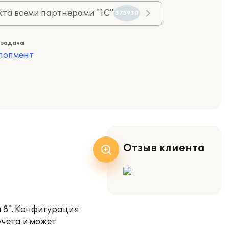
та всеми партнерами "1С"
575930
 задача
лопмент
Отзыв клиента
я 8". Конфигурация
учета и может