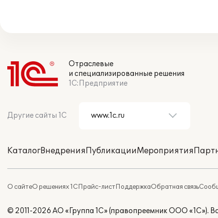
Отраслевые
и специализированные решения
1С:Предприятие
Другие сайты 1С
Каталог
Внедрения
Публикации
Мероприятия
Парт
О сайте
О решениях 1С
Прайс-лист
Поддержка
Обратная связь
Сообщ
© 2011-2026 АО «Группа 1С» (правопреемник ООО «1С»). 