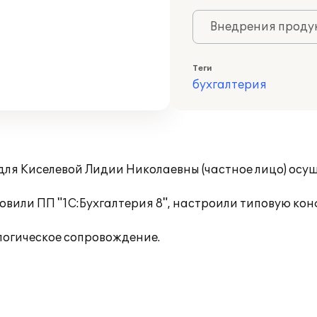
Внедрения продук
Теги
бухгалтерия
 для Киселевой Лидии Николаевны (частное лицо) ос
вили ПП "1С:Бухгалтерия 8", настроили типовую кон
логическое сопровождение.