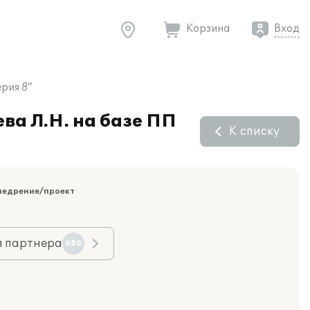
Корзина
Вход
рия 8"
ва Л.Н. на базе ПП
К списку
недрение/проект
я партнера
680